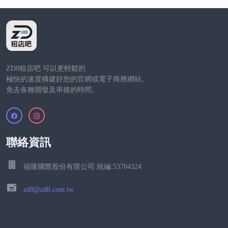
ZD8租店吧 可以更輕鬆的
極快的速度構建好您的官網或電子商務網站。
免去各種開發及串接的時間。
聯絡資訊
福隆國際股份有限公司 統編:53704324
zd8@zd8.com.tw